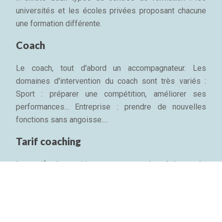
universités et les écoles privées proposant chacune
une formation différente.
Coach
Le coach, tout d'abord un accompagnateur. Les
domaines d'intervention du coach sont très variés :
Sport : préparer une compétition, améliorer ses
performances... Entreprise : prendre de nouvelles
fonctions sans angoisse....
Tarif coaching
Les tarifs du coaching ne sont pas plus réglementés
que l'appellation. En France, le tarif d'une séance de
coaching professionnel d'une heure est entre 200 et
700 € environ, pris en charge par l'entreprise....