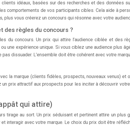
clients idéaux, basées sur des recherches et des données sur
s comportements de vos participants cibles. Cela aide à person
s, plus vous créerez un concours qui résonne avec votre audienc
et des règles du concours ?
les du concours. Un prix qui attire l’audience ciblée et des rè
 ou une expérience unique. Si vous ciblez une audience plus âgée,
e pas dissuader. L’ensemble doit être cohérent avec votre marque
c la marque (clients fidèles, prospects, nouveaux venus) et of
ez un prix attractif aux prospects pour les inciter à découvrir v
’appât qui attire)
rs tirage au sort. Un prix séduisant et pertinent attire un plu
 et interagir avec votre marque. Le choix du prix doit être réfléc