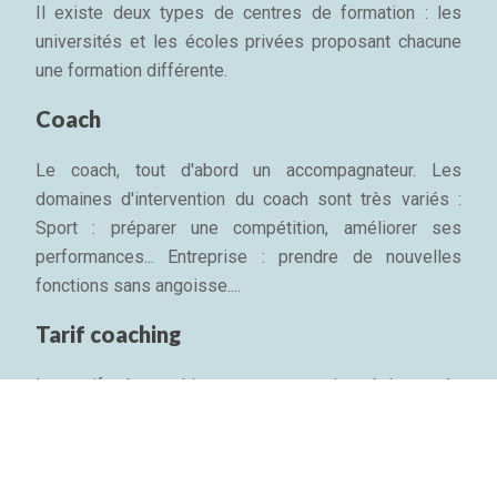
Il existe deux types de centres de formation : les
universités et les écoles privées proposant chacune
une formation différente.
Coach
Le coach, tout d'abord un accompagnateur. Les
domaines d'intervention du coach sont très variés :
Sport : préparer une compétition, améliorer ses
performances... Entreprise : prendre de nouvelles
fonctions sans angoisse....
Tarif coaching
Les tarifs du coaching ne sont pas plus réglementés
que l'appellation. En France, le tarif d'une séance de
coaching professionnel d'une heure est entre 200 et
700 € environ, pris en charge par l'entreprise....