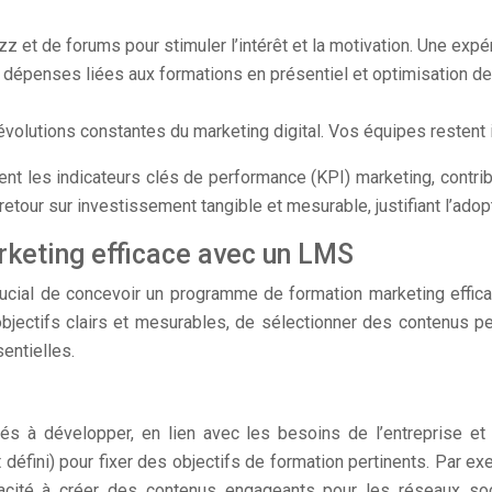
uizz et de forums pour stimuler l’intérêt et la motivation. Une ex
 dépenses liées aux formations en présentiel et optimisation de 
 évolutions constantes du marketing digital. Vos équipes resten
nt les indicateurs clés de performance (KPI) marketing, contribu
retour sur investissement tangible et mesurable, justifiant l’ad
keting efficace avec un LMS
crucial de concevoir un programme de formation marketing effi
objectifs clairs et mesurables, de sélectionner des contenus pe
entielles.
és à développer, en lien avec les besoins de l’entreprise et
 défini) pour fixer des objectifs de formation pertinents. Par 
acité à créer des contenus engageants pour les réseaux soci