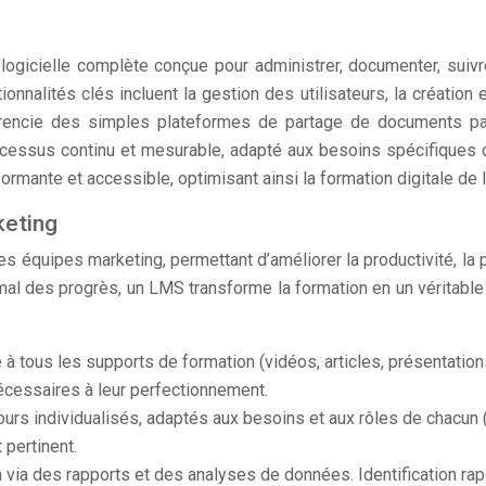
icielle complète conçue pour administrer, documenter, suivre
nnalités clés incluent la gestion des utilisateurs, la création 
ifférencie des simples plateformes de partage de documents par
processus continu et mesurable, adapté aux besoins spécifiques 
rmante et accessible, optimisant ainsi la formation digitale de 
keting
équipes marketing, permettant d’améliorer la productivité, la p
imal des progrès, un LMS transforme la formation en un véritabl
 à tous les supports de formation (vidéos, articles, présentatio
écessaires à leur perfectionnement.
ours individualisés, adaptés aux besoins et aux rôles de chacun (
 pertinent.
on via des rapports et des analyses de données. Identification 