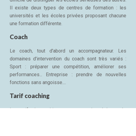
Il existe deux types de centres de formation : les
universités et les écoles privées proposant chacune
une formation différente.
Coach
Le coach, tout d'abord un accompagnateur. Les
domaines d'intervention du coach sont très variés :
Sport : préparer une compétition, améliorer ses
performances... Entreprise : prendre de nouvelles
fonctions sans angoisse....
Tarif coaching
Les tarifs du coaching ne sont pas plus réglementés
que l'appellation. En France, le tarif d'une séance de
coaching professionnel d'une heure est entre 200 et
700 € environ, pris en charge par l'entreprise....