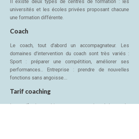
Il existe deux types de centres de formation : les
universités et les écoles privées proposant chacune
une formation différente.
Coach
Le coach, tout d'abord un accompagnateur. Les
domaines d'intervention du coach sont très variés :
Sport : préparer une compétition, améliorer ses
performances... Entreprise : prendre de nouvelles
fonctions sans angoisse....
Tarif coaching
Les tarifs du coaching ne sont pas plus réglementés
que l'appellation. En France, le tarif d'une séance de
coaching professionnel d'une heure est entre 200 et
700 € environ, pris en charge par l'entreprise....