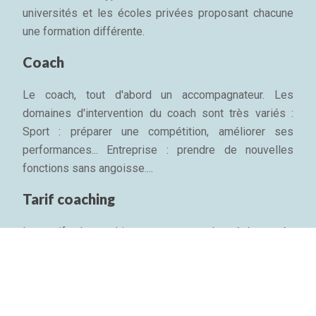
universités et les écoles privées proposant chacune
une formation différente.
Coach
Le coach, tout d'abord un accompagnateur. Les
domaines d'intervention du coach sont très variés :
Sport : préparer une compétition, améliorer ses
performances... Entreprise : prendre de nouvelles
fonctions sans angoisse....
Tarif coaching
Les tarifs du coaching ne sont pas plus réglementés
que l'appellation. En France, le tarif d'une séance de
coaching professionnel d'une heure est entre 200 et
700 € environ, pris en charge par l'entreprise....