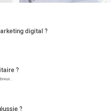
rketing digital ?
taire ?
ombreux…
éussie ?