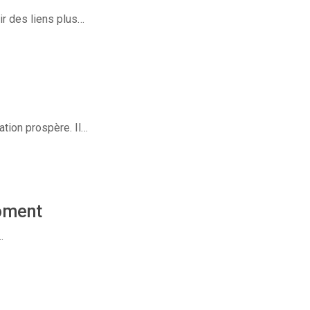
r des liens plus…
tion prospère. Il…
oment
…