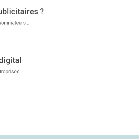
blicitaires ?
onsommateurs…
digital
treprises….