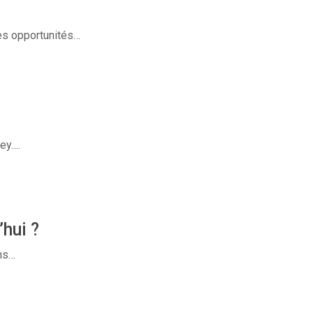
des opportunités…
ey….
hui ?
ans…